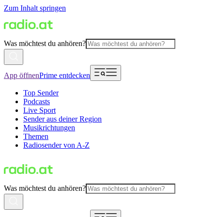
Zum Inhalt springen
Was möchtest du anhören?
App öffnen
Prime entdecken
Top Sender
Podcasts
Live Sport
Sender aus deiner Region
Musikrichtungen
Themen
Radiosender von A-Z
Was möchtest du anhören?