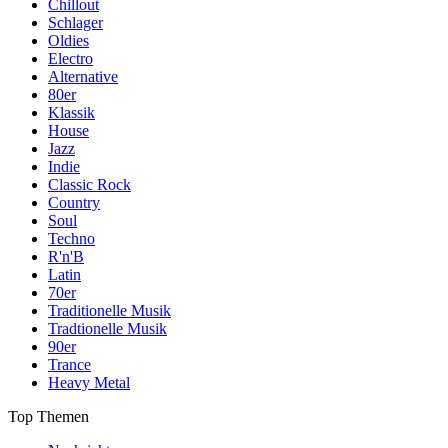
Chillout
Schlager
Oldies
Electro
Alternative
80er
Klassik
House
Jazz
Indie
Classic Rock
Country
Soul
Techno
R'n'B
Latin
70er
Traditionelle Musik
Tradtionelle Musik
90er
Trance
Heavy Metal
Top Themen