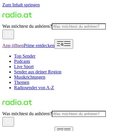
Zum Inhalt springen
Was möchtest du anhören?
App öffnen
Prime entdecken
Top Sender
Podcasts
Live Sport
Sender aus deiner Region
Musikrichtungen
Themen
Radiosender von A-Z
Was möchtest du anhören?