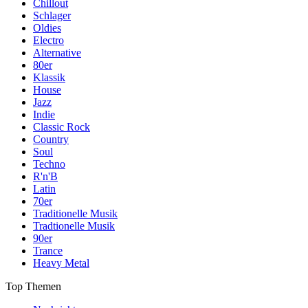
Chillout
Schlager
Oldies
Electro
Alternative
80er
Klassik
House
Jazz
Indie
Classic Rock
Country
Soul
Techno
R'n'B
Latin
70er
Traditionelle Musik
Tradtionelle Musik
90er
Trance
Heavy Metal
Top Themen