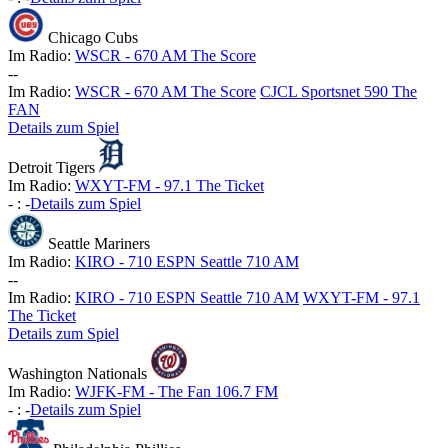
Chicago Cubs
Im Radio:
WSCR - 670 AM The Score
-
-
Im Radio:
WSCR - 670 AM The Score
CJCL Sportsnet 590 The
FAN
Details zum Spiel
Detroit Tigers
Im Radio:
WXYT-FM - 97.1 The Ticket
-
:
-
Details zum Spiel
Seattle Mariners
Im Radio:
KIRO - 710 ESPN Seattle 710 AM
-
-
Im Radio:
KIRO - 710 ESPN Seattle 710 AM
WXYT-FM - 97.1
The Ticket
Details zum Spiel
Washington Nationals
Im Radio:
WJFK-FM - The Fan 106.7 FM
-
:
-
Details zum Spiel