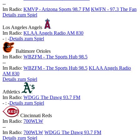
-
-
Im Radio:
KMVP - Arizona Sports 98.7 FM
KWFN - 97.3 The Fan
Details zum Spiel
Los Angeles Angels
Im Radio:
KLAA Angels Radio AM 830
-
:
-
Details zum Spiel
Baltimore Orioles
Im Radio:
WBZFM - The Sports Hub 98.5
-
-
Im Radio:
WBZFM - The Sports Hub 98.5
KLAA Angels Radio
AM 830
Details zum Spiel
Athletics
Im Radio:
WDGG The Dawg 93.7 FM
-
:
-
Details zum Spiel
Cincinnati Reds
Im Radio:
700WLW
-
-
Im Radio:
700WLW
WDGG The Dawg 93.7 FM
Details zum Spiel