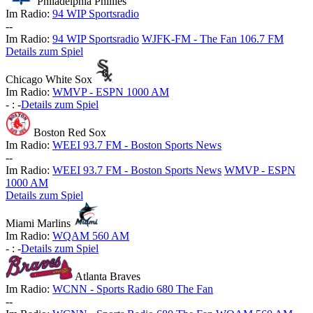
Philadelphia Phillies
Im Radio:
94 WIP Sportsradio
-
-
Im Radio:
94 WIP Sportsradio
WJFK-FM - The Fan 106.7 FM
Details zum Spiel
Chicago White Sox
Im Radio:
WMVP - ESPN 1000 AM
-
:
-
Details zum Spiel
Boston Red Sox
Im Radio:
WEEI 93.7 FM - Boston Sports News
-
-
Im Radio:
WEEI 93.7 FM - Boston Sports News
WMVP - ESPN
1000 AM
Details zum Spiel
Miami Marlins
Im Radio:
WQAM 560 AM
-
:
-
Details zum Spiel
Atlanta Braves
Im Radio:
WCNN - Sports Radio 680 The Fan
-
-