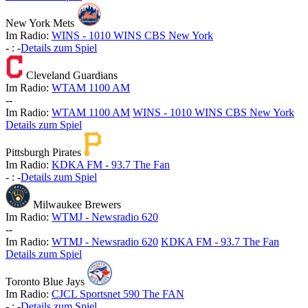
New York Mets
Im Radio:
WINS - 1010 WINS CBS New York
-
:
-
Details zum Spiel
Cleveland Guardians
Im Radio:
WTAM 1100 AM
-
-
Im Radio:
WTAM 1100 AM
WINS - 1010 WINS CBS New York
Details zum Spiel
Pittsburgh Pirates
Im Radio:
KDKA FM - 93.7 The Fan
-
:
-
Details zum Spiel
Milwaukee Brewers
Im Radio:
WTMJ - Newsradio 620
-
-
Im Radio:
WTMJ - Newsradio 620
KDKA FM - 93.7 The Fan
Details zum Spiel
Toronto Blue Jays
Im Radio:
CJCL Sportsnet 590 The FAN
-
:
-
Details zum Spiel