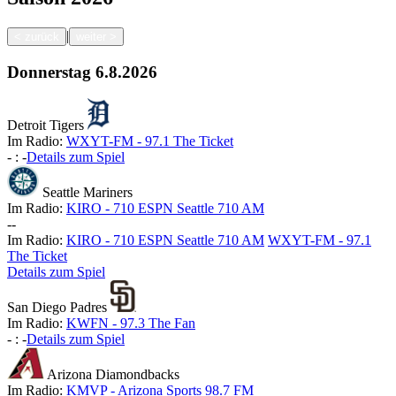
|
<
zurück
weiter
>
Donnerstag
6.8.2026
Detroit Tigers
Im Radio:
WXYT-FM - 97.1 The Ticket
-
:
-
Details zum Spiel
Seattle Mariners
Im Radio:
KIRO - 710 ESPN Seattle 710 AM
-
-
Im Radio:
KIRO - 710 ESPN Seattle 710 AM
WXYT-FM - 97.1
The Ticket
Details zum Spiel
San Diego Padres
Im Radio:
KWFN - 97.3 The Fan
-
:
-
Details zum Spiel
Arizona Diamondbacks
Im Radio:
KMVP - Arizona Sports 98.7 FM