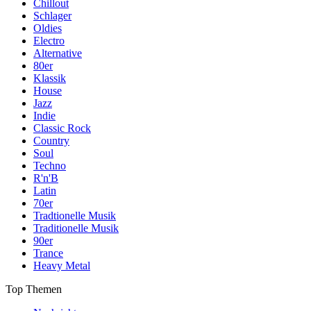
Chillout
Schlager
Oldies
Electro
Alternative
80er
Klassik
House
Jazz
Indie
Classic Rock
Country
Soul
Techno
R'n'B
Latin
70er
Tradtionelle Musik
Traditionelle Musik
90er
Trance
Heavy Metal
Top Themen