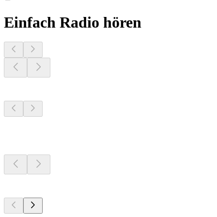
Einfach Radio hören
Sender aus deiner
Region
Sender aus deiner
Region
Sender aus deiner
Region
Top 100 auf
radio.at
Top 100 auf
radio.at