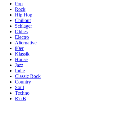
Pop
Rock
Hip Hop
Chillout
Schlager
Oldies
Electro
Alternative
80er
Klassik
House
Jazz
Indie
Classic Rock
Country
Soul
Techno
R'n'B
Themen
Themen
Themen