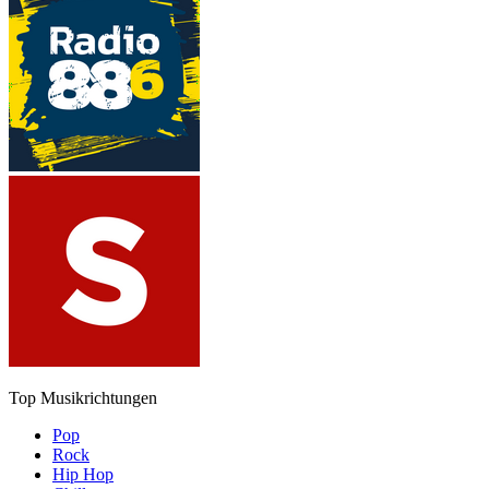
Top Musikrichtungen
Pop
Rock
Hip Hop