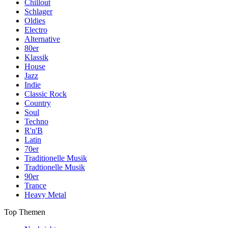
Chillout
Schlager
Oldies
Electro
Alternative
80er
Klassik
House
Jazz
Indie
Classic Rock
Country
Soul
Techno
R'n'B
Latin
70er
Traditionelle Musik
Tradtionelle Musik
90er
Trance
Heavy Metal
Top Themen