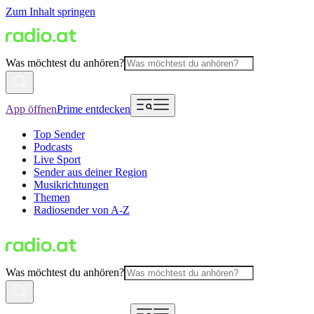
Zum Inhalt springen
Was möchtest du anhören?
App öffnen
Prime entdecken
Top Sender
Podcasts
Live Sport
Sender aus deiner Region
Musikrichtungen
Themen
Radiosender von A-Z
Was möchtest du anhören?