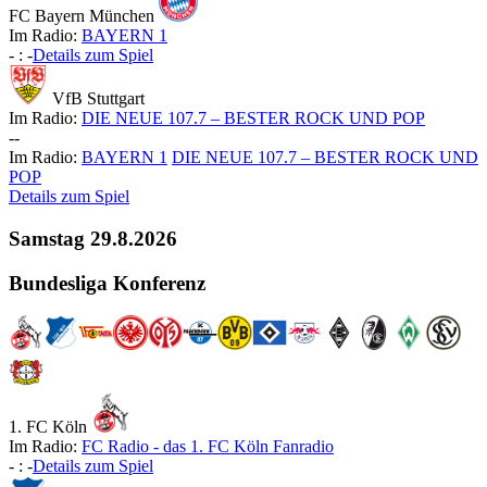
FC Bayern München
Im Radio:
BAYERN 1
-
:
-
Details zum Spiel
VfB Stuttgart
Im Radio:
DIE NEUE 107.7 – BESTER ROCK UND POP
-
-
Im Radio:
BAYERN 1
DIE NEUE 107.7 – BESTER ROCK UND
POP
Details zum Spiel
Samstag
29.8.2026
Bundesliga Konferenz
1. FC Köln
Im Radio:
FC Radio - das 1. FC Köln Fanradio
-
:
-
Details zum Spiel