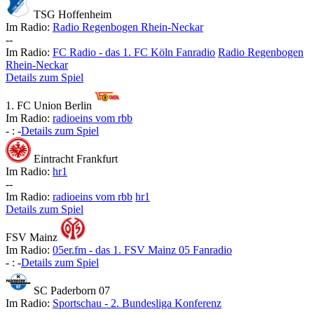
TSG Hoffenheim
Im Radio:
Radio Regenbogen Rhein-Neckar
-
-
Im Radio:
FC Radio - das 1. FC Köln Fanradio
Radio Regenbogen
Rhein-Neckar
Details zum Spiel
1. FC Union Berlin
Im Radio:
radioeins vom rbb
-
:
-
Details zum Spiel
Eintracht Frankfurt
Im Radio:
hr1
-
-
Im Radio:
radioeins vom rbb
hr1
Details zum Spiel
FSV Mainz
Im Radio:
05er.fm - das 1. FSV Mainz 05 Fanradio
-
:
-
Details zum Spiel
SC Paderborn 07
Im Radio:
Sportschau - 2. Bundesliga Konferenz