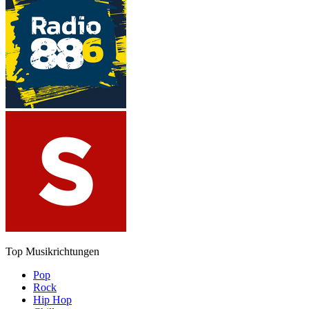
Top Musikrichtungen
Pop
Rock
Hip Hop