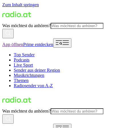
Zum Inhalt springen
Was möchtest du anhören?
App öffnen
Prime entdecken
Top Sender
Podcasts
Live Sport
Sender aus deiner Region
Musikrichtungen
Themen
Radiosender von A-Z
Was möchtest du anhören?