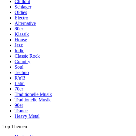
Chillout
Schlager
Oldies
Electro
Alternative
80er
Klassik
House
Jazz
Indie
Classic Rock
Country
Soul
Techno
R'n'B
Latin
70er
Traditionelle Musik
Tradtionelle Musik
90er
Trance
Heavy Metal
Top Themen