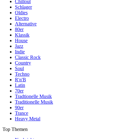
Chillout
Schlager
Oldies
Electro
Alternative
80er
Klassik
House
Jazz
Indie
Classic Rock
Country
Soul
Techno
R'n'B
Latin
70er
Tradtionelle Musik
Traditionelle Musik
90er
Trance
Heavy Metal
Top Themen