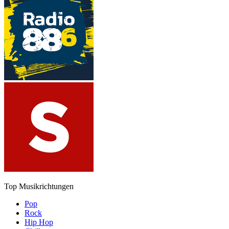
Top Musikrichtungen
Pop
Rock
Hip Hop