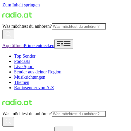
Zum Inhalt springen
Was möchtest du anhören?
App öffnen
Prime entdecken
Top Sender
Podcasts
Live Sport
Sender aus deiner Region
Musikrichtungen
Themen
Radiosender von A-Z
Was möchtest du anhören?