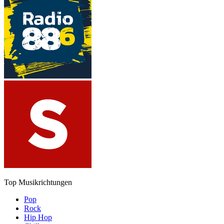
Top Musikrichtungen
Pop
Rock
Hip Hop