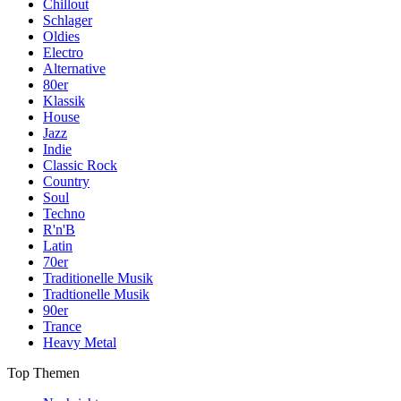
Chillout
Schlager
Oldies
Electro
Alternative
80er
Klassik
House
Jazz
Indie
Classic Rock
Country
Soul
Techno
R'n'B
Latin
70er
Traditionelle Musik
Tradtionelle Musik
90er
Trance
Heavy Metal
Top Themen