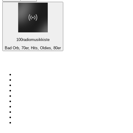
100radiomusikkiste
Bad Orb, 70er, Hits, Oldies, 80er
Top 100 auf
radio.at
1
.
Hitradio Ö3
2
.
ORF Radio Wien
3
.
Radio Bollerwagen
4
.
kronehit
5
.
ORF Radio Steiermark
6
.
Radio U1 Tirol
7
.
ORF Radio Tirol
8
.
ORF Radio Oberösterreich
9
.
Radio 88.6
10
.
ORF Radio Salzburg