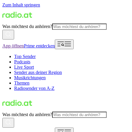
Zum Inhalt springen
Was möchtest du anhören?
App öffnen
Prime entdecken
Top Sender
Podcasts
Live Sport
Sender aus deiner Region
Musikrichtungen
Themen
Radiosender von A-Z
Was möchtest du anhören?