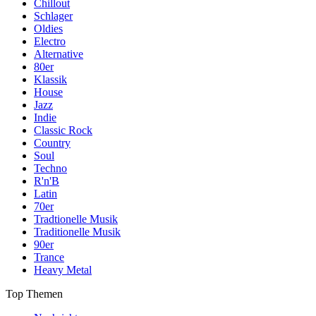
Chillout
Schlager
Oldies
Electro
Alternative
80er
Klassik
House
Jazz
Indie
Classic Rock
Country
Soul
Techno
R'n'B
Latin
70er
Tradtionelle Musik
Traditionelle Musik
90er
Trance
Heavy Metal
Top Themen