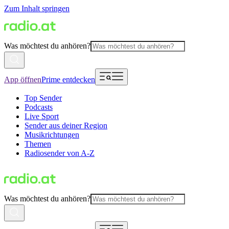
Zum Inhalt springen
Was möchtest du anhören?
App öffnen
Prime entdecken
Top Sender
Podcasts
Live Sport
Sender aus deiner Region
Musikrichtungen
Themen
Radiosender von A-Z
Was möchtest du anhören?