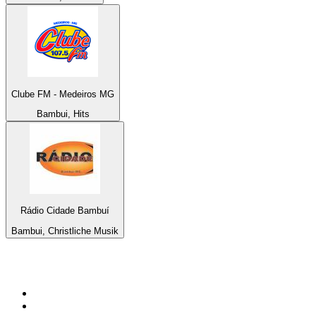
Clube FM - Medeiros MG
Bambui, Hits
Rádio Cidade Bambuí
Bambui, Christliche Musik
Top 100 auf
radio.at
1
.
Hitradio Ö3
2
.
ORF Radio Wien