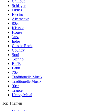
Chillout
Schlager
Oldies
Electro
Alternative
80er
Klassik
House
Jazz
Indie
Classic Rock
Country
Soul
Techno
R'n'B
Latin
70er
Traditionelle Musik
Tradtionelle Musik
90er
Trance
Heavy Metal
Top Themen