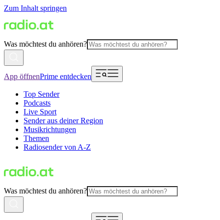
Zum Inhalt springen
Was möchtest du anhören?
App öffnen
Prime entdecken
Top Sender
Podcasts
Live Sport
Sender aus deiner Region
Musikrichtungen
Themen
Radiosender von A-Z
Was möchtest du anhören?