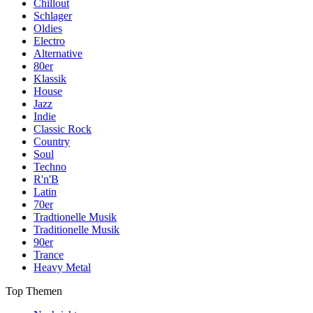
Chillout
Schlager
Oldies
Electro
Alternative
80er
Klassik
House
Jazz
Indie
Classic Rock
Country
Soul
Techno
R'n'B
Latin
70er
Tradtionelle Musik
Traditionelle Musik
90er
Trance
Heavy Metal
Top Themen