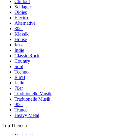
Chillout
Schlager
Oldies
Electro
Alternative
80er
Klassik
House
Jazz
Indie
Classic Rock
Country
Soul
Techno
R'n'B
Latin
70er
Traditionelle Musik
Tradtionelle Musik
90er
Trance
Heavy Metal
Top Themen