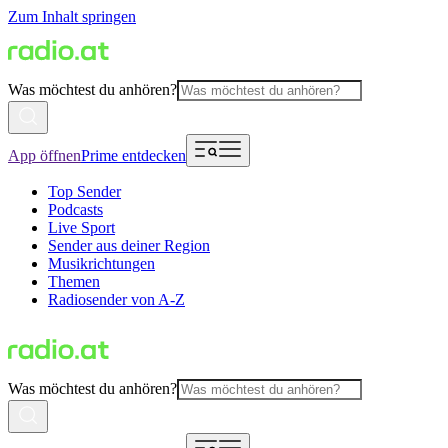
Zum Inhalt springen
Was möchtest du anhören?
App öffnen
Prime entdecken
Top Sender
Podcasts
Live Sport
Sender aus deiner Region
Musikrichtungen
Themen
Radiosender von A-Z
Was möchtest du anhören?