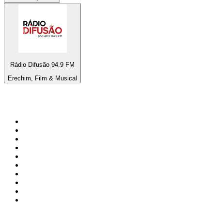
Rádio Difusão 94.9 FM
Erechim, Film & Musical
Top 100 auf
radio.at
1
.
Hitradio Ö3
2
.
ORF Radio Wien
3
.
Radio Bollerwagen
4
.
kronehit
5
.
ORF Radio Steiermark
6
.
Radio 88.6
7
.
ORF Radio Tirol
8
.
Radio U1 Tirol
9
.
ORF Radio Oberösterreich
10
.
ORF Radio Salzburg