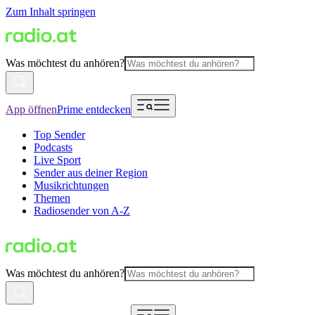
Zum Inhalt springen
Was möchtest du anhören?
App öffnen
Prime entdecken
Top Sender
Podcasts
Live Sport
Sender aus deiner Region
Musikrichtungen
Themen
Radiosender von A-Z
Was möchtest du anhören?