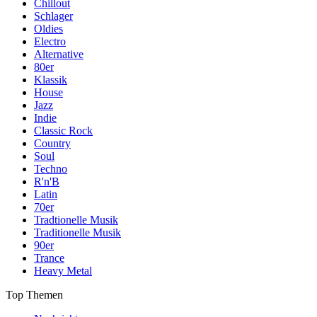
Chillout
Schlager
Oldies
Electro
Alternative
80er
Klassik
House
Jazz
Indie
Classic Rock
Country
Soul
Techno
R'n'B
Latin
70er
Tradtionelle Musik
Traditionelle Musik
90er
Trance
Heavy Metal
Top Themen