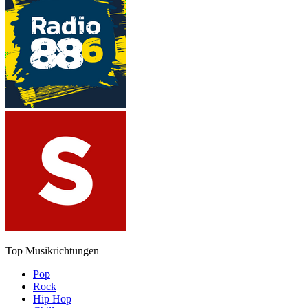
Top Musikrichtungen
Pop
Rock
Hip Hop