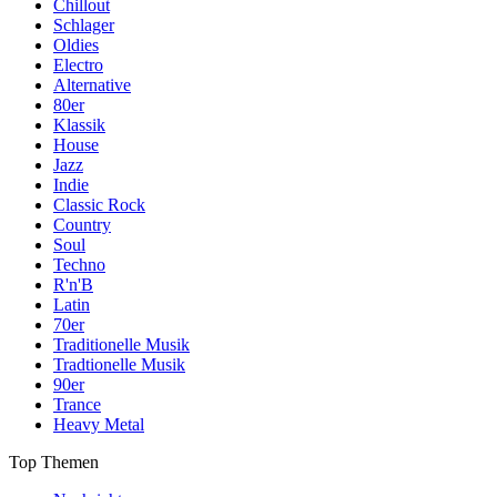
Chillout
Schlager
Oldies
Electro
Alternative
80er
Klassik
House
Jazz
Indie
Classic Rock
Country
Soul
Techno
R'n'B
Latin
70er
Traditionelle Musik
Tradtionelle Musik
90er
Trance
Heavy Metal
Top Themen