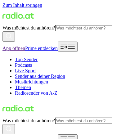
Zum Inhalt springen
Was möchtest du anhören?
App öffnen
Prime entdecken
Top Sender
Podcasts
Live Sport
Sender aus deiner Region
Musikrichtungen
Themen
Radiosender von A-Z
Was möchtest du anhören?