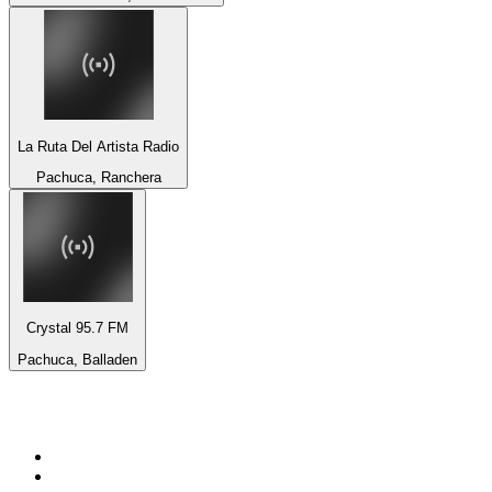
La Ruta Del Artista Radio
Pachuca, Ranchera
Crystal 95.7 FM
Pachuca, Balladen
Top 100 auf
radio.at
1
.
Hitradio Ö3
2
.
ORF Radio Wien