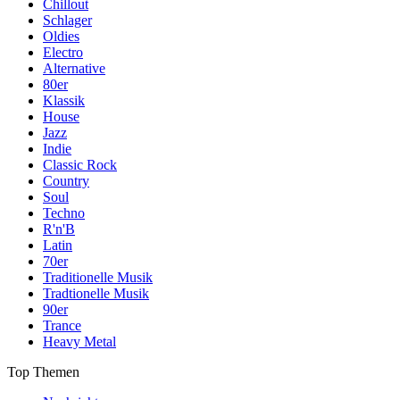
Chillout
Schlager
Oldies
Electro
Alternative
80er
Klassik
House
Jazz
Indie
Classic Rock
Country
Soul
Techno
R'n'B
Latin
70er
Traditionelle Musik
Tradtionelle Musik
90er
Trance
Heavy Metal
Top Themen