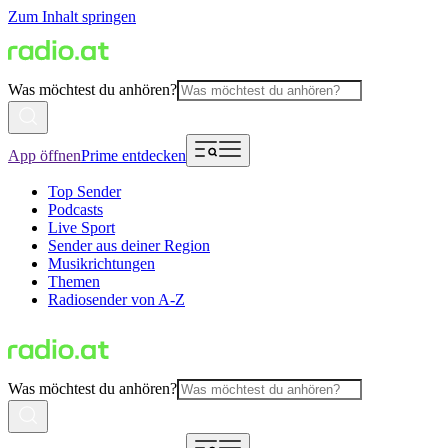
Zum Inhalt springen
Was möchtest du anhören?
App öffnen
Prime entdecken
Top Sender
Podcasts
Live Sport
Sender aus deiner Region
Musikrichtungen
Themen
Radiosender von A-Z
Was möchtest du anhören?