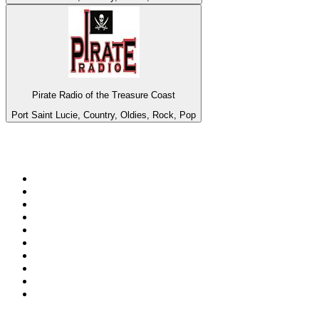
Pirate Radio of the Treasure Coast
Port Saint Lucie, Country, Oldies, Rock, Pop
Top 100 auf
radio.at
1
.
Hitradio Ö3
2
.
ORF Radio Wien
3
.
Radio Bollerwagen
4
.
kronehit
5
.
ORF Radio Steiermark
6
.
Radio 88.6
7
.
ORF Radio Tirol
8
.
ORF Radio Oberösterreich
9
.
Radio U1 Tirol
10
.
ORF Radio Salzburg