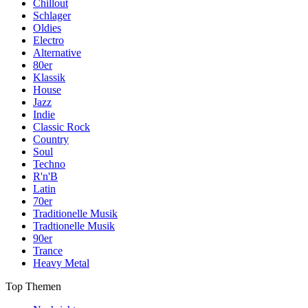
Chillout
Schlager
Oldies
Electro
Alternative
80er
Klassik
House
Jazz
Indie
Classic Rock
Country
Soul
Techno
R'n'B
Latin
70er
Traditionelle Musik
Tradtionelle Musik
90er
Trance
Heavy Metal
Top Themen