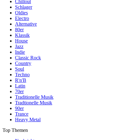
Chillout
Schlager
Oldies
Electro
Alternative
80er
Klassik
House
Jazz
Indie
Classic Rock
Country
Soul
Techno
R'n'B
Latin
70er
Traditionelle Musik
Tradtionelle Musik
90er
Trance
Heavy Metal
Top Themen