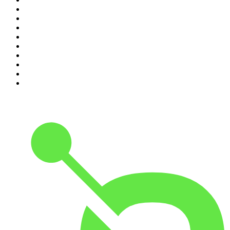
2
.
MINDGAMES Podcast
3
.
Ö1 Journale
4
.
Geschichten aus der Geschichte
5
.
RONZHEIMER.
6
.
Mordlust
7
.
MORD AUF EX
8
.
FALTER Radio
9
.
Was bisher geschah - Geschichtspodcast
10
.
Servus. Grüezi. Hallo.