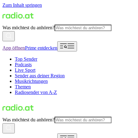
Zum Inhalt springen
Was möchtest du anhören?
App öffnen
Prime entdecken
Top Sender
Podcasts
Live Sport
Sender aus deiner Region
Musikrichtungen
Themen
Radiosender von A-Z
Was möchtest du anhören?