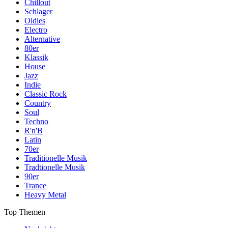
Chillout
Schlager
Oldies
Electro
Alternative
80er
Klassik
House
Jazz
Indie
Classic Rock
Country
Soul
Techno
R'n'B
Latin
70er
Traditionelle Musik
Tradtionelle Musik
90er
Trance
Heavy Metal
Top Themen