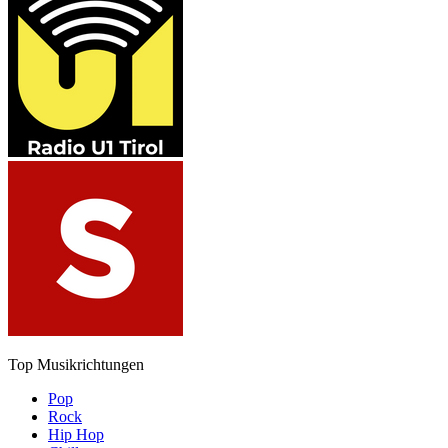
Top Musikrichtungen
Pop
Rock
Hip Hop