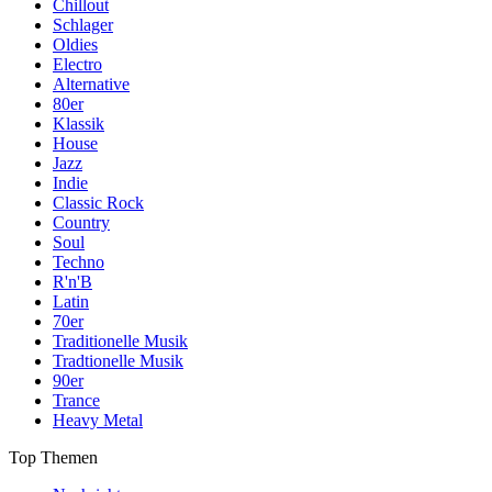
Chillout
Schlager
Oldies
Electro
Alternative
80er
Klassik
House
Jazz
Indie
Classic Rock
Country
Soul
Techno
R'n'B
Latin
70er
Traditionelle Musik
Tradtionelle Musik
90er
Trance
Heavy Metal
Top Themen