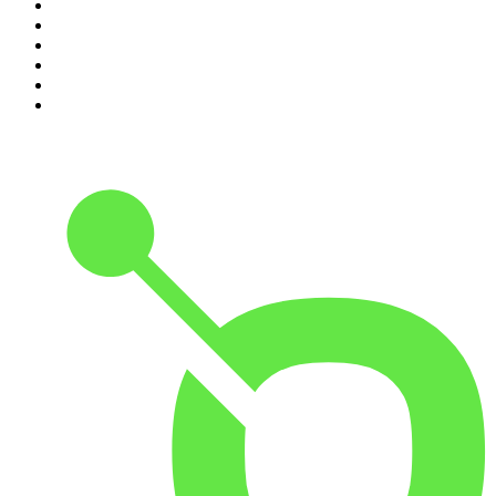
5
.
Klenk + Reiter
6
.
Geschichten aus der Geschichte
7
.
RONZHEIMER.
8
.
MORD AUF EX
9
.
Die Dunkelkammer – Der Investigativ-Podcast
10
.
Mordlust