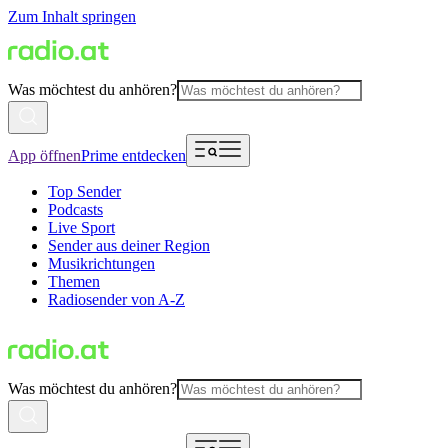
Zum Inhalt springen
Was möchtest du anhören?
App öffnen
Prime entdecken
Top Sender
Podcasts
Live Sport
Sender aus deiner Region
Musikrichtungen
Themen
Radiosender von A-Z
Was möchtest du anhören?