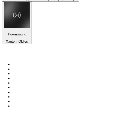
Powersound
Xanten, Oldies
Top 100 auf
radio.at
1
.
Hitradio Ö3
2
.
ORF Radio Wien
3
.
Radio Bollerwagen
4
.
kronehit
5
.
ORF Radio Steiermark
6
.
ORF Radio Tirol
7
.
Radio U1 Tirol
8
.
ORF Radio Oberösterreich
9
.
Radio 88.6
10
.
ORF Radio Salzburg