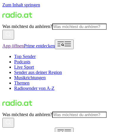
Zum Inhalt springen
Was möchtest du anhören?
App öffnen
Prime entdecken
Top Sender
Podcasts
Live Sport
Sender aus deiner Region
Musikrichtungen
Themen
Radiosender von A-Z
Was möchtest du anhören?