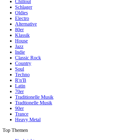
Chillout
Schlager
Oldies
Electro
Alternative
80er
Klassik
House
Jazz
Indie
Classic Rock
Country
Soul
Techno
R'n'B
Latin
70er
Traditionelle Musik
Tradtionelle Musik
90er
Trance
Heavy Metal
Top Themen