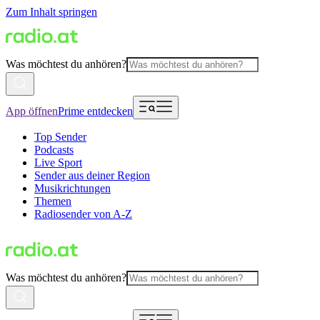
Zum Inhalt springen
Was möchtest du anhören?
App öffnen
Prime entdecken
Top Sender
Podcasts
Live Sport
Sender aus deiner Region
Musikrichtungen
Themen
Radiosender von A-Z
Was möchtest du anhören?