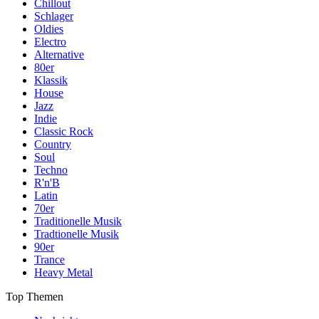
Chillout
Schlager
Oldies
Electro
Alternative
80er
Klassik
House
Jazz
Indie
Classic Rock
Country
Soul
Techno
R'n'B
Latin
70er
Traditionelle Musik
Tradtionelle Musik
90er
Trance
Heavy Metal
Top Themen