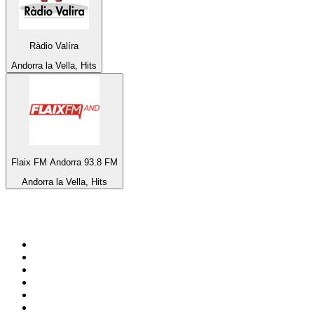
Ràdio Valíra
Andorra la Vella, Hits
Flaix FM Andorra 93.8 FM
Andorra la Vella, Hits
Top 100 auf
radio.at
1
.
Hitradio Ö3
2
.
ORF Radio Wien
3
.
Radio Bollerwagen
4
.
kronehit
5
.
ORF Radio Steiermark
6
.
Radio 88.6