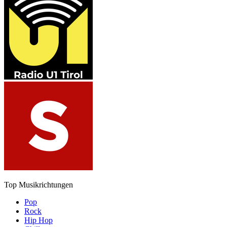
Top Musikrichtungen
Pop
Rock
Hip Hop