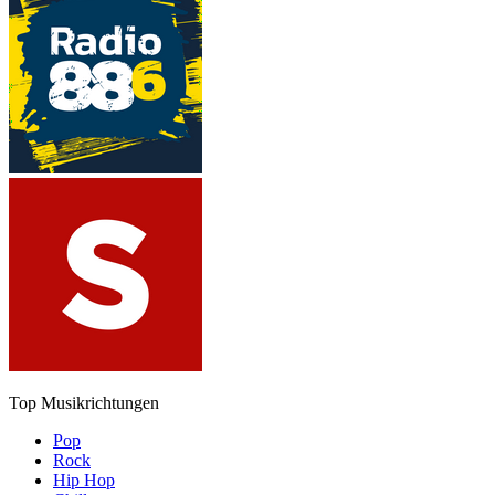
Top Musikrichtungen
Pop
Rock
Hip Hop