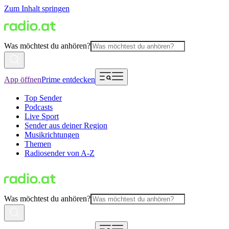
Zum Inhalt springen
Was möchtest du anhören?
App öffnen
Prime entdecken
Top Sender
Podcasts
Live Sport
Sender aus deiner Region
Musikrichtungen
Themen
Radiosender von A-Z
Was möchtest du anhören?