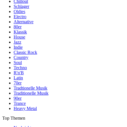
Chillout
Schlager
Oldies
Electro
Alternative
80er
Klassik
House
Jazz
Indie
Classic Rock
Country
Soul
Techno
R'n'B
Latin
70er
Tradtionelle Musik
Traditionelle Musik
90er
Trance
Heavy Metal
Top Themen