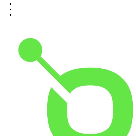
8
.
RONZHEIMER.
9
.
FALTER Radio
10
.
MORD AUF EX