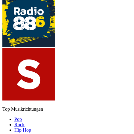
Top Musikrichtungen
Pop
Rock
Hip Hop