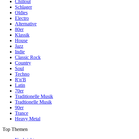
Chillout
Schlager
Oldies
Electro
Alternative
80er
Klassik
House
Jazz
Indie
Classic Rock
Country
Soul
Techno
R'n'B
Latin
70er
Traditionelle Musik
Tradtionelle Musik
90er
Trance
Heavy Metal
Top Themen