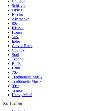
Chillout
Schlager
Oldies
Electro
Alternative
80er
Klassik
House
Jazz
Indie
Classic Rock
Country
Soul
Techno
R'n'B
Latin
70er
Traditionelle Musik
Tradtionelle Musik
90er
Trance
Heavy Metal
Top Themen