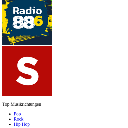
Top Musikrichtungen
Pop
Rock
Hip Hop