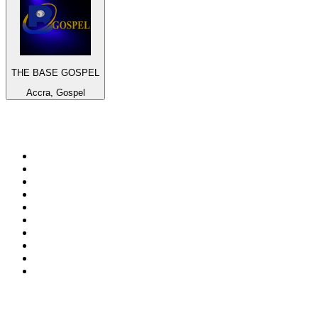
THE BASE GOSPEL
Accra, Gospel
Top 100 auf
radio.at
1
.
Hitradio Ö3
2
.
ORF Radio Wien
3
.
Radio Bollerwagen
4
.
kronehit
5
.
ORF Radio Steiermark
6
.
ORF Radio Tirol
7
.
Radio U1 Tirol
8
.
ORF Radio Oberösterreich
9
.
Radio 88.6
10
.
ORF Radio Salzburg
Top 100 Podcasts in
Österreich