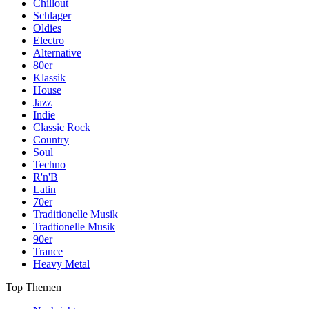
Chillout
Schlager
Oldies
Electro
Alternative
80er
Klassik
House
Jazz
Indie
Classic Rock
Country
Soul
Techno
R'n'B
Latin
70er
Traditionelle Musik
Tradtionelle Musik
90er
Trance
Heavy Metal
Top Themen