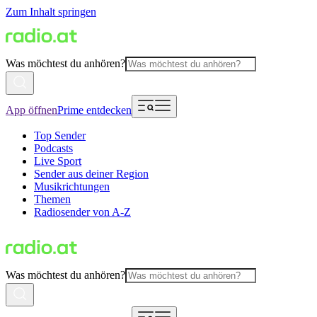
Zum Inhalt springen
Was möchtest du anhören?
App öffnen
Prime entdecken
Top Sender
Podcasts
Live Sport
Sender aus deiner Region
Musikrichtungen
Themen
Radiosender von A-Z
Was möchtest du anhören?