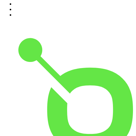
8
.
FALTER Radio
9
.
Was bisher geschah - Geschichtspodcast
10
.
Servus. Grüezi. Hallo.