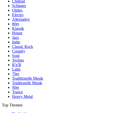
Chillout
Schlager
Oldies
Electro
Alternative
80er
Klassik
House
Jazz
Indie
Classic Rock
Country
Soul
Techno
R'n'B
Latin
70er
Traditionelle Musik
Tradtionelle Musik
90er
Trance
Heavy Metal
Top Themen