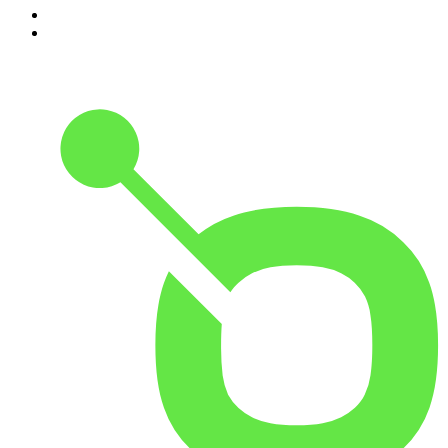
9
.
Die Dunkelkammer – Der Investigativ-Podcast
10
.
Mordlust