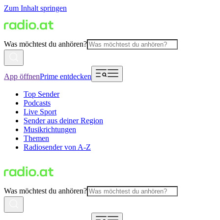
Zum Inhalt springen
Was möchtest du anhören?
App öffnen
Prime entdecken
Top Sender
Podcasts
Live Sport
Sender aus deiner Region
Musikrichtungen
Themen
Radiosender von A-Z
Was möchtest du anhören?