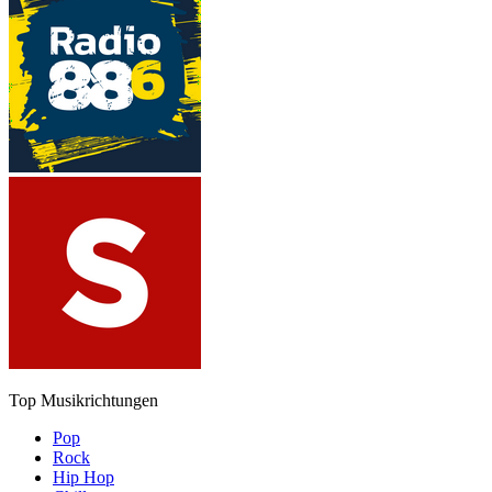
Top Musikrichtungen
Pop
Rock
Hip Hop