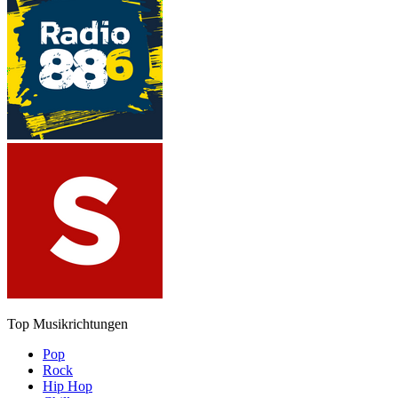
Top Musikrichtungen
Pop
Rock
Hip Hop