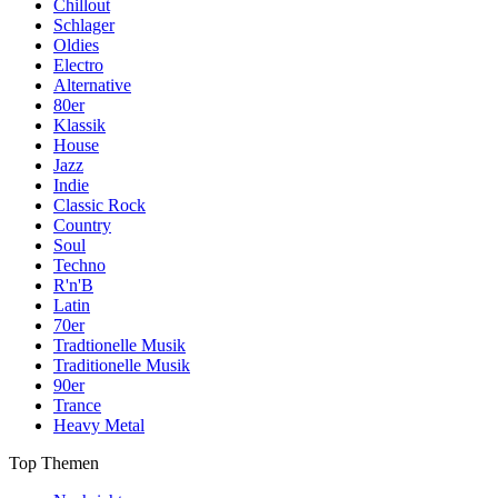
Chillout
Schlager
Oldies
Electro
Alternative
80er
Klassik
House
Jazz
Indie
Classic Rock
Country
Soul
Techno
R'n'B
Latin
70er
Tradtionelle Musik
Traditionelle Musik
90er
Trance
Heavy Metal
Top Themen