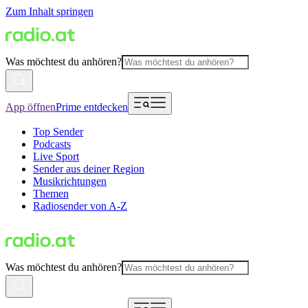
Zum Inhalt springen
Was möchtest du anhören?
App öffnen
Prime entdecken
Top Sender
Podcasts
Live Sport
Sender aus deiner Region
Musikrichtungen
Themen
Radiosender von A-Z
Was möchtest du anhören?