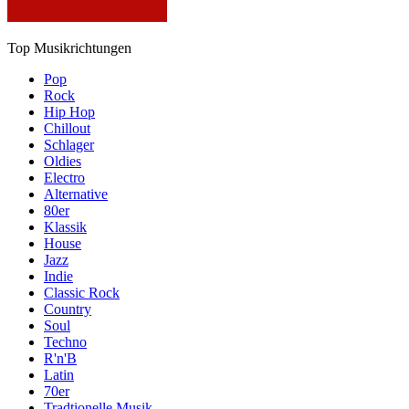
Top Musikrichtungen
Pop
Rock
Hip Hop
Chillout
Schlager
Oldies
Electro
Alternative
80er
Klassik
House
Jazz
Indie
Classic Rock
Country
Soul
Techno
R'n'B
Latin
70er
Tradtionelle Musik