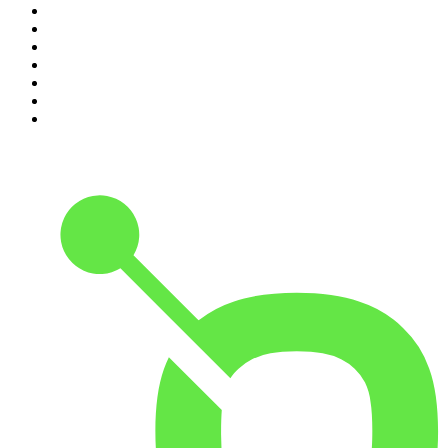
4
.
Inside Austria
5
.
MINDGAMES Podcast
6
.
Geschichten aus der Geschichte
7
.
FALTER Radio
8
.
RONZHEIMER.
9
.
Klenk + Reiter
10
.
MORD AUF EX