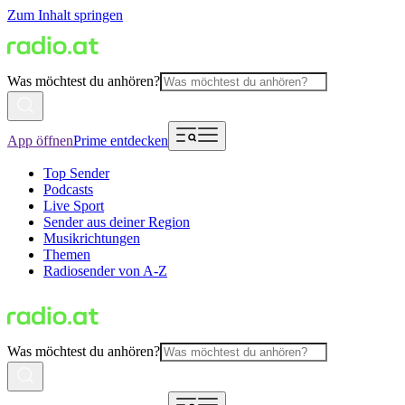
Zum Inhalt springen
Was möchtest du anhören?
App öffnen
Prime entdecken
Top Sender
Podcasts
Live Sport
Sender aus deiner Region
Musikrichtungen
Themen
Radiosender von A-Z
Was möchtest du anhören?