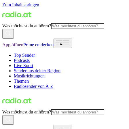
Zum Inhalt springen
Was möchtest du anhören?
App öffnen
Prime entdecken
Top Sender
Podcasts
Live Sport
Sender aus deiner Region
Musikrichtungen
Themen
Radiosender von A-Z
Was möchtest du anhören?