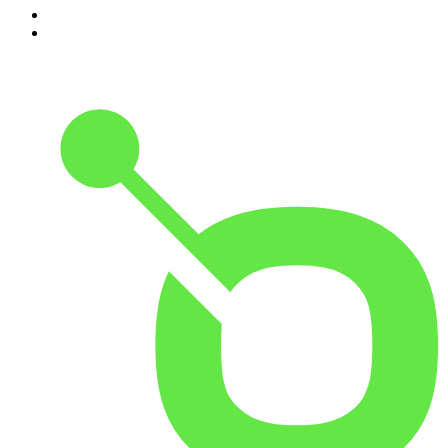
9
.
FALTER Radio
10
.
MORD AUF EX