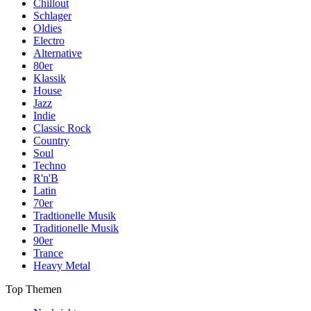
Chillout
Schlager
Oldies
Electro
Alternative
80er
Klassik
House
Jazz
Indie
Classic Rock
Country
Soul
Techno
R'n'B
Latin
70er
Tradtionelle Musik
Traditionelle Musik
90er
Trance
Heavy Metal
Top Themen