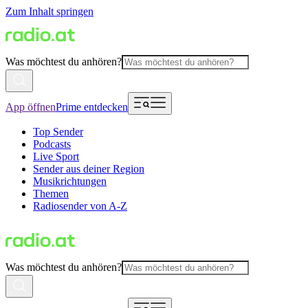
Zum Inhalt springen
Was möchtest du anhören?
App öffnen
Prime entdecken
Top Sender
Podcasts
Live Sport
Sender aus deiner Region
Musikrichtungen
Themen
Radiosender von A-Z
Was möchtest du anhören?