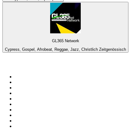
GL365 Network
Cypress, Gospel, Afrobeat, Reggae, Jazz, Christlich Zeitgenössisch
Top 100 auf
radio.at
1
.
Hitradio Ö3
2
.
ORF Radio Wien
3
.
Radio Bollerwagen
4
.
kronehit
5
.
ORF Radio Steiermark
6
.
Radio 88.6
7
.
ORF Radio Tirol
8
.
Radio U1 Tirol
9
.
ORF Radio Oberösterreich
10
.
ORF Radio Salzburg