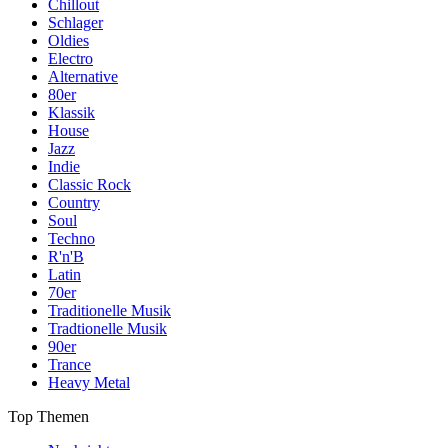
Chillout
Schlager
Oldies
Electro
Alternative
80er
Klassik
House
Jazz
Indie
Classic Rock
Country
Soul
Techno
R'n'B
Latin
70er
Traditionelle Musik
Tradtionelle Musik
90er
Trance
Heavy Metal
Top Themen