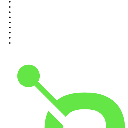
2
.
MINDGAMES Podcast
3
.
Ö1 Journale
4
.
Lanz + Precht
5
.
Klenk + Reiter
6
.
Geschichten aus der Geschichte
7
.
RONZHEIMER.
8
.
MORD AUF EX
9
.
Die Dunkelkammer – Der Investigativ-Podcast
10
.
Mordlust