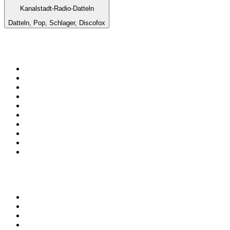
Kanalstadt-Radio-Datteln
Datteln, Pop, Schlager, Discofox
Top 100 auf
radio.at
1
.
Hitradio Ö3
2
.
ORF Radio Wien
3
.
Radio Bollerwagen
4
.
kronehit
5
.
ORF Radio Steiermark
6
.
ORF Radio Tirol
7
.
Radio U1 Tirol
8
.
ORF Radio Oberösterreich
9
.
Radio 88.6
10
.
ORF Radio Salzburg
Top 100 Podcasts in
Österreich
1
.
Thema des Tages
2
.
MINDGAMES Podcast
3
.
Ö1 Journale
4
.
Lanz + Precht