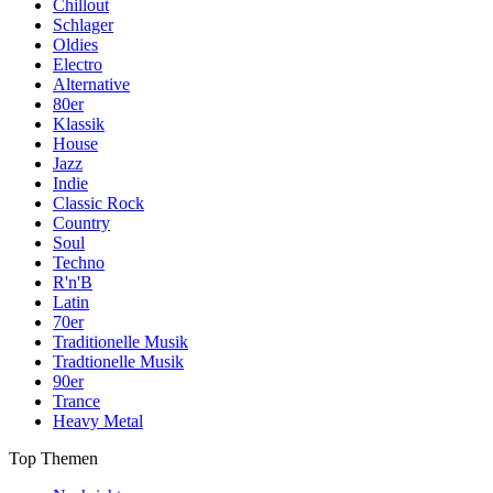
Chillout
Schlager
Oldies
Electro
Alternative
80er
Klassik
House
Jazz
Indie
Classic Rock
Country
Soul
Techno
R'n'B
Latin
70er
Traditionelle Musik
Tradtionelle Musik
90er
Trance
Heavy Metal
Top Themen