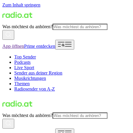
Zum Inhalt springen
Was möchtest du anhören?
App öffnen
Prime entdecken
Top Sender
Podcasts
Live Sport
Sender aus deiner Region
Musikrichtungen
Themen
Radiosender von A-Z
Was möchtest du anhören?