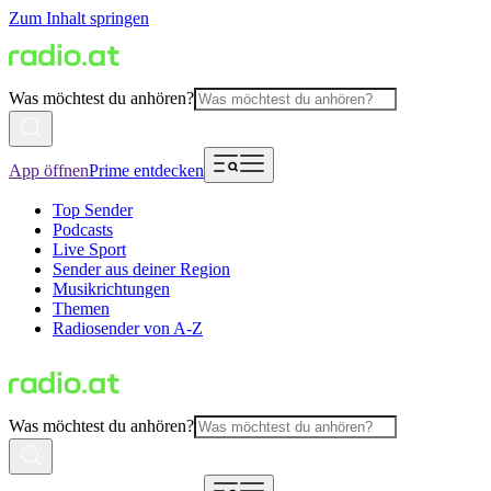
Zum Inhalt springen
Was möchtest du anhören?
App öffnen
Prime entdecken
Top Sender
Podcasts
Live Sport
Sender aus deiner Region
Musikrichtungen
Themen
Radiosender von A-Z
Was möchtest du anhören?