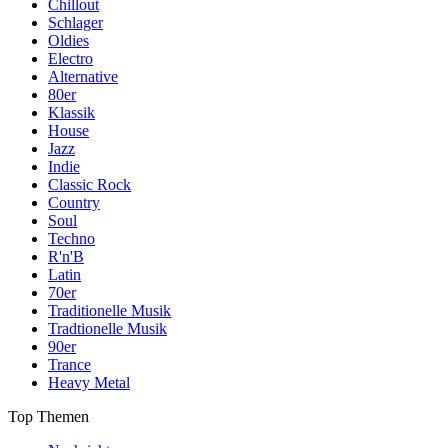
Chillout
Schlager
Oldies
Electro
Alternative
80er
Klassik
House
Jazz
Indie
Classic Rock
Country
Soul
Techno
R'n'B
Latin
70er
Traditionelle Musik
Tradtionelle Musik
90er
Trance
Heavy Metal
Top Themen