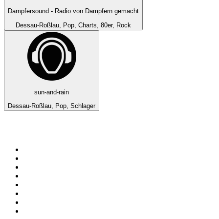
Dampfersound - Radio von Dampfern gemacht
Dessau-Roßlau, Pop, Charts, 80er, Rock
sun-and-rain
Dessau-Roßlau, Pop, Schlager
Top 100 auf
radio.at
1
.
Hitradio Ö3
2
.
ORF Radio Wien
3
.
Radio Bollerwagen
4
.
kronehit
5
.
ORF Radio Steiermark
6
.
Radio 88.6
7
.
ORF Radio Tirol
8
.
Radio U1 Tirol