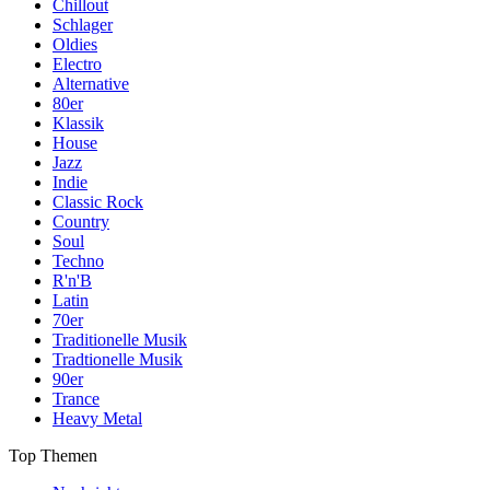
Chillout
Schlager
Oldies
Electro
Alternative
80er
Klassik
House
Jazz
Indie
Classic Rock
Country
Soul
Techno
R'n'B
Latin
70er
Traditionelle Musik
Tradtionelle Musik
90er
Trance
Heavy Metal
Top Themen