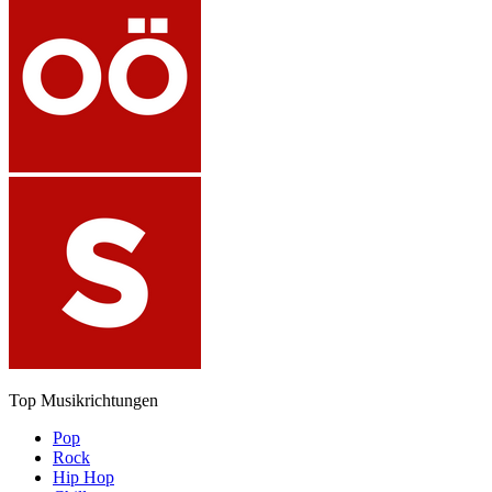
Top Musikrichtungen
Pop
Rock
Hip Hop