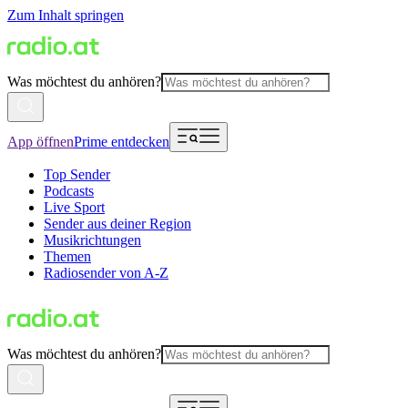
Zum Inhalt springen
Was möchtest du anhören?
App öffnen
Prime entdecken
Top Sender
Podcasts
Live Sport
Sender aus deiner Region
Musikrichtungen
Themen
Radiosender von A-Z
Was möchtest du anhören?