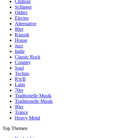
Chillout
Schlager
Oldies
Electro
Alternative
80er
Klassik
House
Jazz
Indie
Classic Rock
Country
Soul
Techno
R'n'B
Latin
70er
Tradtionelle Musik
Traditionelle Musik
90er
Trance
Heavy Metal
Top Themen