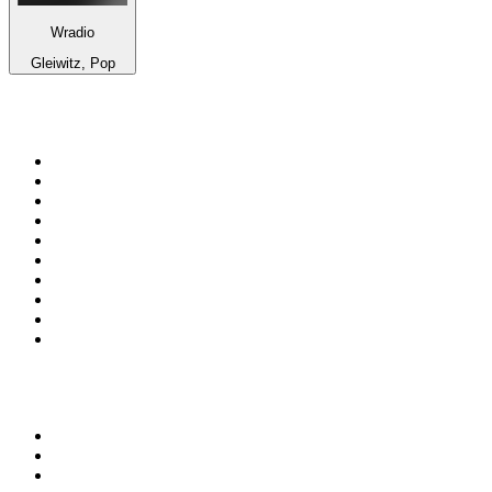
Wradio
Gleiwitz, Pop
Top 100 auf
radio.at
1
.
Hitradio Ö3
2
.
ORF Radio Wien
3
.
Radio Bollerwagen
4
.
kronehit
5
.
ORF Radio Steiermark
6
.
Radio U1 Tirol
7
.
ORF Radio Tirol
8
.
ORF Radio Oberösterreich
9
.
Radio 88.6
10
.
ORF Radio Salzburg
Top 100 Podcasts in
Österreich
1
.
Thema des Tages
2
.
Ö1 Journale
3
.
Lanz + Precht