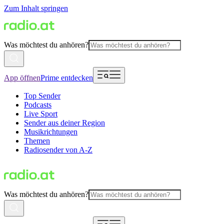
Zum Inhalt springen
Was möchtest du anhören?
App öffnen
Prime entdecken
Top Sender
Podcasts
Live Sport
Sender aus deiner Region
Musikrichtungen
Themen
Radiosender von A-Z
Was möchtest du anhören?