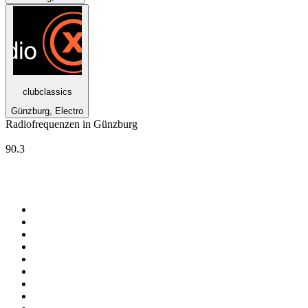
clubclassics
Günzburg, Electro
Radiofrequenzen in Günzburg
DONAU 3 FM
90.3
Top 100 auf
radio.at
1
.
Hitradio Ö3
2
.
ORF Radio Wien
3
.
Radio Bollerwagen
4
.
kronehit
5
.
ORF Radio Steiermark
6
.
Radio 88.6
7
.
ORF Radio Tirol
8
.
Radio U1 Tirol