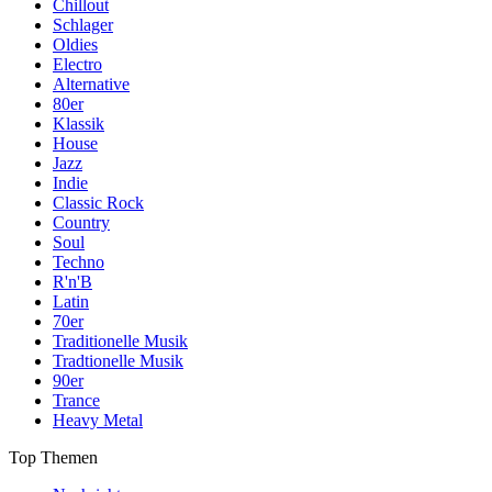
Chillout
Schlager
Oldies
Electro
Alternative
80er
Klassik
House
Jazz
Indie
Classic Rock
Country
Soul
Techno
R'n'B
Latin
70er
Traditionelle Musik
Tradtionelle Musik
90er
Trance
Heavy Metal
Top Themen