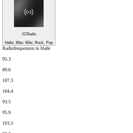
JCRadio
Halle, 80er, 90er, Rock, Pop
Radiofrequenzen in Halle
MDR Aktuell
95.3
MDR JUMP
89.6
MDR KULTUR
107.3
MDR SPUTNIK
104.4
Radio Brocken
93.5
Radio CORAX Halle 95.9 FM
95.9
radio SAW
103.3
ROCKLAND.FM