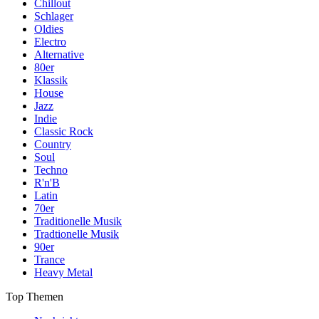
Chillout
Schlager
Oldies
Electro
Alternative
80er
Klassik
House
Jazz
Indie
Classic Rock
Country
Soul
Techno
R'n'B
Latin
70er
Traditionelle Musik
Tradtionelle Musik
90er
Trance
Heavy Metal
Top Themen