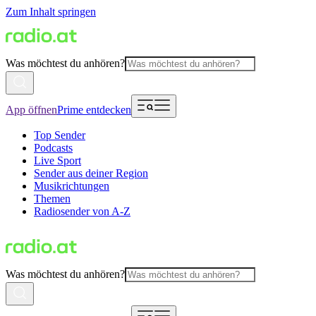
Zum Inhalt springen
Was möchtest du anhören?
App öffnen
Prime entdecken
Top Sender
Podcasts
Live Sport
Sender aus deiner Region
Musikrichtungen
Themen
Radiosender von A-Z
Was möchtest du anhören?