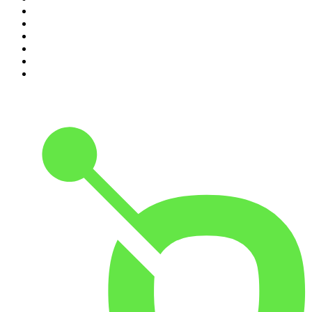
5
.
RONZHEIMER.
6
.
Mordlust
7
.
MORD AUF EX
8
.
FALTER Radio
9
.
Was bisher geschah - Geschichtspodcast
10
.
Servus. Grüezi. Hallo.