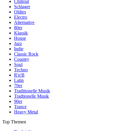
Chillout
Schlager
Oldies
Electro
Alternative
80er
Klassik
House
Jazz
Indie
Classic Rock
Country
Soul
Techno
R'n'B
Latin
70er
Traditionelle Musik
Tradtionelle Musik
90er
Trance
Heavy Metal
Top Themen