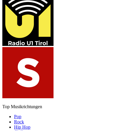
Top Musikrichtungen
Pop
Rock
Hip Hop