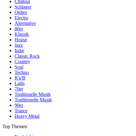
Chillout
Schlager
Oldies
Electro
Alternative
80er
Klassik
House
Jazz
Indie
Classic Rock
Country
Soul
Techno
R'n'B
Latin
70er
Tradtionelle Musik
Traditionelle Musik
90er
Trance
Heavy Metal
Top Themen