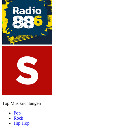
Top Musikrichtungen
Pop
Rock
Hip Hop