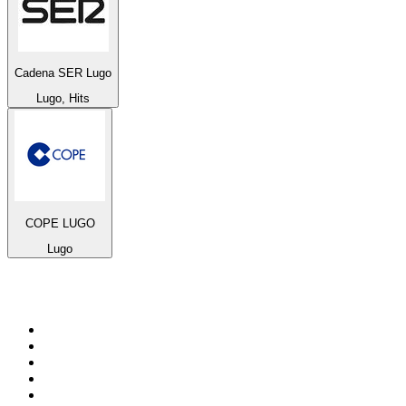
Cadena SER Lugo
Lugo, Hits
COPE LUGO
Lugo
Top 100 auf
radio.at
1
.
Hitradio Ö3
2
.
ORF Radio Wien
3
.
Radio Bollerwagen
4
.
kronehit
5
.
ORF Radio Steiermark