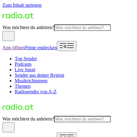
Zum Inhalt springen
Was möchtest du anhören?
App öffnen
Prime entdecken
Top Sender
Podcasts
Live Sport
Sender aus deiner Region
Musikrichtungen
Themen
Radiosender von A-Z
Was möchtest du anhören?