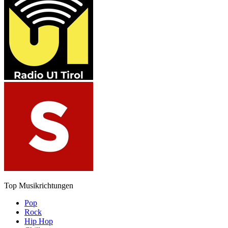
Top Musikrichtungen
Pop
Rock
Hip Hop