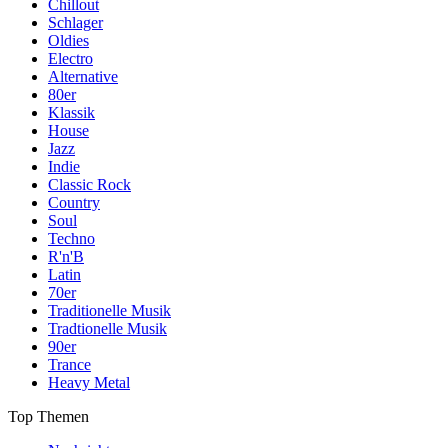
Chillout
Schlager
Oldies
Electro
Alternative
80er
Klassik
House
Jazz
Indie
Classic Rock
Country
Soul
Techno
R'n'B
Latin
70er
Traditionelle Musik
Tradtionelle Musik
90er
Trance
Heavy Metal
Top Themen