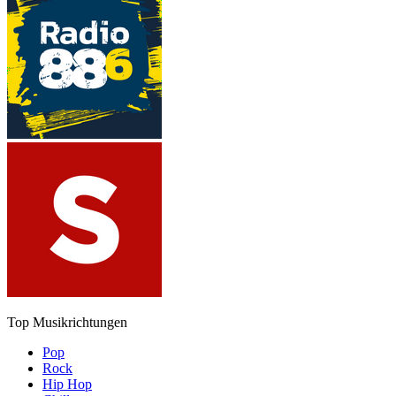
Top Musikrichtungen
Pop
Rock
Hip Hop