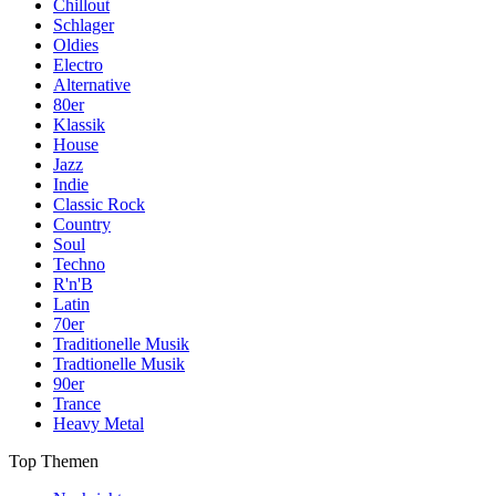
Chillout
Schlager
Oldies
Electro
Alternative
80er
Klassik
House
Jazz
Indie
Classic Rock
Country
Soul
Techno
R'n'B
Latin
70er
Traditionelle Musik
Tradtionelle Musik
90er
Trance
Heavy Metal
Top Themen