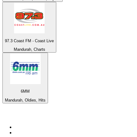
97.3 Coast FM - Coast Live
Mandurah, Charts
6MM
Mandurah, Oldies, Hits
Top 100 auf
radio.at
1
.
Hitradio Ö3
2
.
ORF Radio Wien