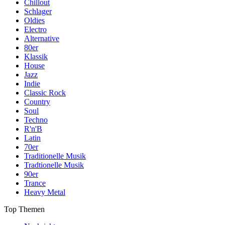
Chillout
Schlager
Oldies
Electro
Alternative
80er
Klassik
House
Jazz
Indie
Classic Rock
Country
Soul
Techno
R'n'B
Latin
70er
Traditionelle Musik
Tradtionelle Musik
90er
Trance
Heavy Metal
Top Themen