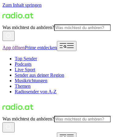
Zum Inhalt springen
Was möchtest du anhören?
App öffnen
Prime entdecken
Top Sender
Podcasts
Live Sport
Sender aus deiner Region
Musikrichtungen
Themen
Radiosender von A-Z
Was möchtest du anhören?