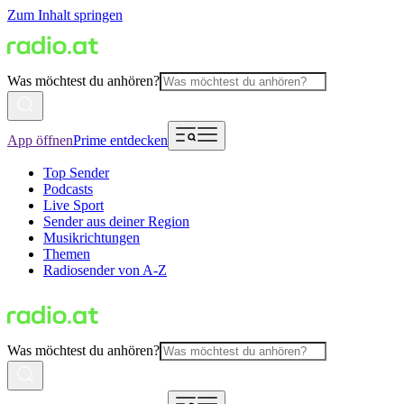
Zum Inhalt springen
Was möchtest du anhören?
App öffnen
Prime entdecken
Top Sender
Podcasts
Live Sport
Sender aus deiner Region
Musikrichtungen
Themen
Radiosender von A-Z
Was möchtest du anhören?