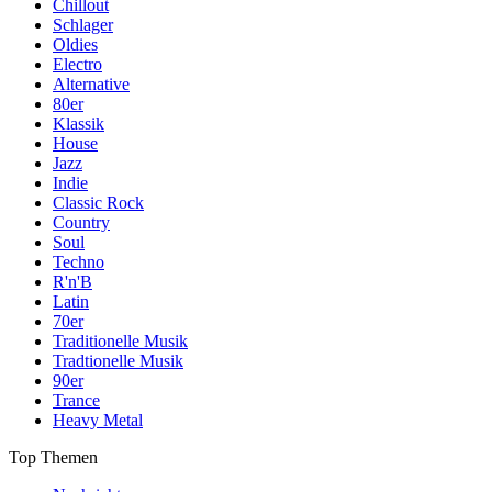
Chillout
Schlager
Oldies
Electro
Alternative
80er
Klassik
House
Jazz
Indie
Classic Rock
Country
Soul
Techno
R'n'B
Latin
70er
Traditionelle Musik
Tradtionelle Musik
90er
Trance
Heavy Metal
Top Themen