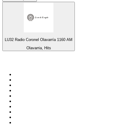
LU32 Radio Coronel Olavarría 1160 AM
Olavarria, Hits
Top 100 auf
radio.at
1
.
Hitradio Ö3
2
.
ORF Radio Wien
3
.
Radio Bollerwagen
4
.
kronehit
5
.
ORF Radio Steiermark
6
.
ORF Radio Tirol
7
.
Radio U1 Tirol
8
.
ORF Radio Oberösterreich
9
.
Radio 88.6
10
.
ORF Radio Salzburg