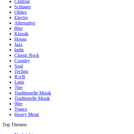
Chillout
Schlager
Oldies
Electro
Alternative
80er
Klassik
House
Jazz
Indie
Classic Rock
Country
Soul
Techno
R'n'B
Latin
70er
Traditionelle Musik
Tradtionelle Musik
90er
Trance
Heavy Metal
Top Themen