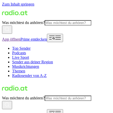
Zum Inhalt springen
Was möchtest du anhören?
App öffnen
Prime entdecken
Top Sender
Podcasts
Live Sport
Sender aus deiner Region
Musikrichtungen
Themen
Radiosender von A-Z
Was möchtest du anhören?