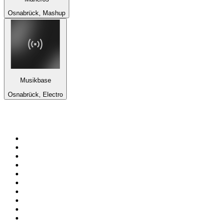
Osnabrück, Mashup
Musikbase
Osnabrück, Electro
Top 100 auf
radio.at
1
.
Hitradio Ö3
2
.
ORF Radio Wien
3
.
Radio Bollerwagen
4
.
kronehit
5
.
ORF Radio Steiermark
6
.
Radio 88.6
7
.
ORF Radio Tirol
8
.
ORF Radio Oberösterreich
9
.
Radio U1 Tirol
10
.
ORF Radio Salzburg