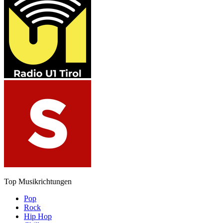
Top Musikrichtungen
Pop
Rock
Hip Hop