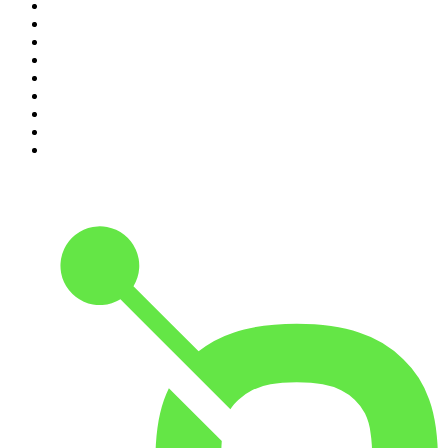
2
.
MINDGAMES Podcast
3
.
Ö1 Journale
4
.
Geschichten aus der Geschichte
5
.
RONZHEIMER.
6
.
Mordlust
7
.
MORD AUF EX
8
.
FALTER Radio
9
.
Was bisher geschah - Geschichtspodcast
10
.
Servus. Grüezi. Hallo.