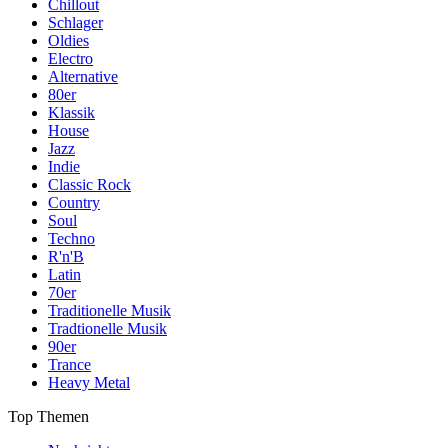
Chillout
Schlager
Oldies
Electro
Alternative
80er
Klassik
House
Jazz
Indie
Classic Rock
Country
Soul
Techno
R'n'B
Latin
70er
Traditionelle Musik
Tradtionelle Musik
90er
Trance
Heavy Metal
Top Themen