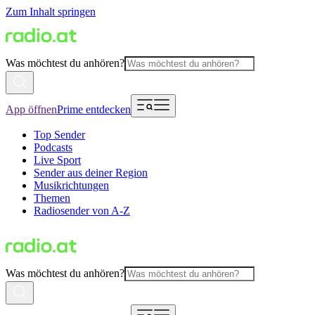
Zum Inhalt springen
Was möchtest du anhören?
App öffnen
Prime entdecken
Top Sender
Podcasts
Live Sport
Sender aus deiner Region
Musikrichtungen
Themen
Radiosender von A-Z
Was möchtest du anhören?