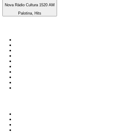
Nova Rádio Cultura 1520 AM
Palotina, Hits
Top 100 auf
radio.at
1
.
Hitradio Ö3
2
.
ORF Radio Wien
3
.
Radio Bollerwagen
4
.
kronehit
5
.
ORF Radio Steiermark
6
.
Radio 88.6
7
.
ORF Radio Tirol
8
.
ORF Radio Oberösterreich
9
.
Radio U1 Tirol
10
.
ORF Radio Salzburg
Top 100 Podcasts in
Österreich
1
.
Thema des Tages
2
.
MINDGAMES Podcast
3
.
Ö1 Journale
4
.
Geschichten aus der Geschichte