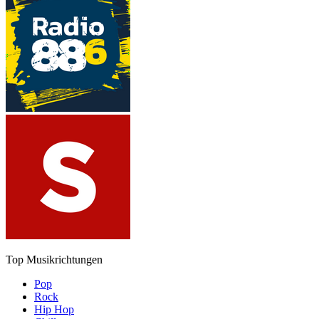
Top Musikrichtungen
Pop
Rock
Hip Hop