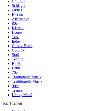
Chillout
Schlager
Oldies
Electro
Alternative
80er
Klassik
House
Jazz
Indie
Classic Rock
Country
Soul
Techno
R'n'B
Latin
70er
Tradtionelle Musik
Traditionelle Musik
90er
Trance
Heavy Metal
Top Themen