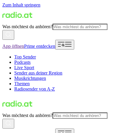
Zum Inhalt springen
Was möchtest du anhören?
App öffnen
Prime entdecken
Top Sender
Podcasts
Live Sport
Sender aus deiner Region
Musikrichtungen
Themen
Radiosender von A-Z
Was möchtest du anhören?