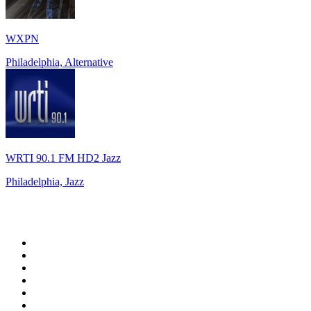
WXPN
Philadelphia, Alternative
WRTI 90.1 FM HD2 Jazz
Philadelphia, Jazz
Top 100 auf
radio.at
1
.
Hitradio Ö3
2
.
ORF Radio Wien
3
.
Radio Bollerwagen
4
.
kronehit
5
.
ORF Radio Steiermark
6
.
ORF Radio Tirol