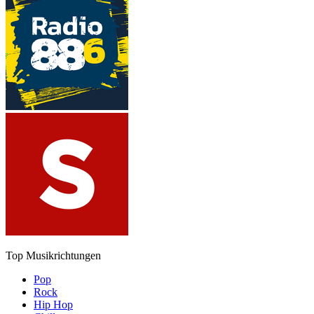
Top Musikrichtungen
Pop
Rock
Hip Hop