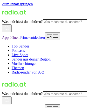
Zum Inhalt springen
Was möchtest du anhören?
App öffnen
Prime entdecken
Top Sender
Podcasts
Live Sport
Sender aus deiner Region
Musikrichtungen
Themen
Radiosender von A-Z
Was möchtest du anhören?