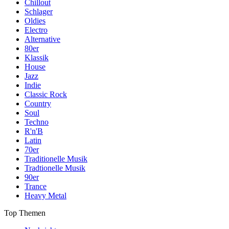
Chillout
Schlager
Oldies
Electro
Alternative
80er
Klassik
House
Jazz
Indie
Classic Rock
Country
Soul
Techno
R'n'B
Latin
70er
Traditionelle Musik
Tradtionelle Musik
90er
Trance
Heavy Metal
Top Themen