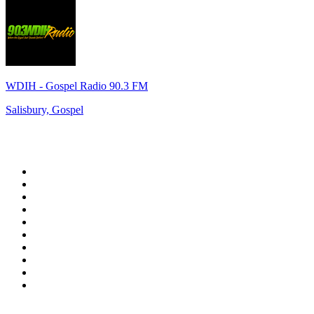
WDIH - Gospel Radio 90.3 FM
Salisbury, Gospel
Top 100 auf
radio.at
1
.
Hitradio Ö3
2
.
ORF Radio Wien
3
.
Radio Bollerwagen
4
.
kronehit
5
.
ORF Radio Steiermark
6
.
ORF Radio Tirol
7
.
Radio U1 Tirol
8
.
ORF Radio Oberösterreich
9
.
Radio 88.6
10
.
ORF Radio Salzburg