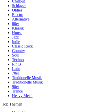
Chillout
Schlager
Oldies
Electro
Alternative
80er
Klassik
House
Jazz
Indie
Classic Rock
Country
Soul
Techno
R'n'B
Latin
70er
Tradtionelle Musik
Traditionelle Musik
90er
Trance
Heavy Metal
Top Themen