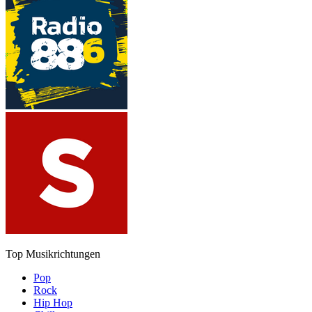
Top Musikrichtungen
Pop
Rock
Hip Hop