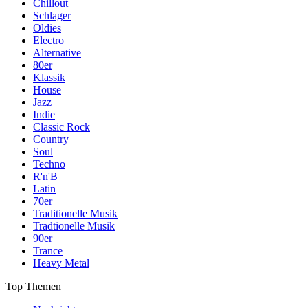
Chillout
Schlager
Oldies
Electro
Alternative
80er
Klassik
House
Jazz
Indie
Classic Rock
Country
Soul
Techno
R'n'B
Latin
70er
Traditionelle Musik
Tradtionelle Musik
90er
Trance
Heavy Metal
Top Themen