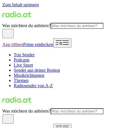
Zum Inhalt springen
Was möchtest du anhören?
App öffnen
Prime entdecken
Top Sender
Podcasts
Live Sport
Sender aus deiner Region
Musikrichtungen
Themen
Radiosender von A-Z
Was möchtest du anhören?