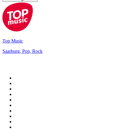
Top Music
Saarburg, Pop, Rock
Top 100 auf
radio.at
1
.
Hitradio Ö3
2
.
ORF Radio Wien
3
.
Radio Bollerwagen
4
.
kronehit
5
.
ORF Radio Steiermark
6
.
Radio 88.6
7
.
ORF Radio Tirol
8
.
Radio U1 Tirol
9
.
ORF Radio Oberösterreich
10
.
ORF Radio Salzburg