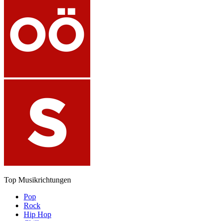
Top Musikrichtungen
Pop
Rock
Hip Hop