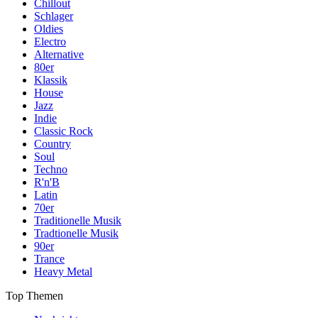
Chillout
Schlager
Oldies
Electro
Alternative
80er
Klassik
House
Jazz
Indie
Classic Rock
Country
Soul
Techno
R'n'B
Latin
70er
Traditionelle Musik
Tradtionelle Musik
90er
Trance
Heavy Metal
Top Themen