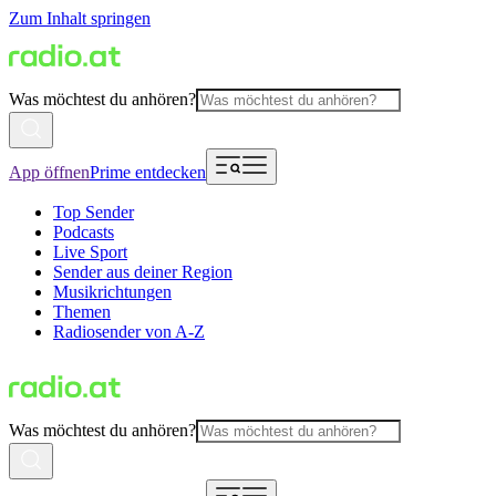
Zum Inhalt springen
Was möchtest du anhören?
App öffnen
Prime entdecken
Top Sender
Podcasts
Live Sport
Sender aus deiner Region
Musikrichtungen
Themen
Radiosender von A-Z
Was möchtest du anhören?