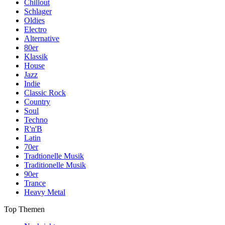
Chillout
Schlager
Oldies
Electro
Alternative
80er
Klassik
House
Jazz
Indie
Classic Rock
Country
Soul
Techno
R'n'B
Latin
70er
Tradtionelle Musik
Traditionelle Musik
90er
Trance
Heavy Metal
Top Themen