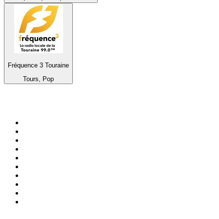
Fréquence 3 Touraine
Tours, Pop
Top 100 auf
radio.at
1
.
Hitradio Ö3
2
.
ORF Radio Wien
3
.
Radio Bollerwagen
4
.
kronehit
5
.
ORF Radio Steiermark
6
.
Radio U1 Tirol
7
.
ORF Radio Tirol
8
.
ORF Radio Oberösterreich
9
.
Radio 88.6
10
.
ORF Radio Salzburg