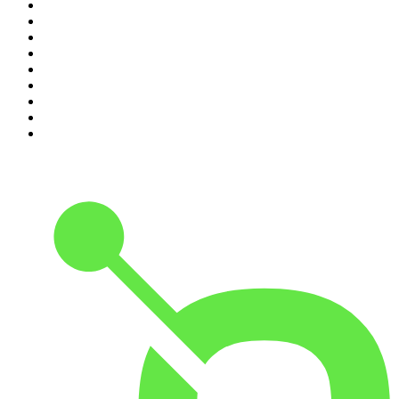
2
.
MINDGAMES Podcast
3
.
Ö1 Journale
4
.
MORD AUF EX
5
.
Geschichten aus der Geschichte
6
.
RONZHEIMER.
7
.
Mordlust
8
.
Was bisher geschah - Geschichtspodcast
9
.
FALTER Radio
10
.
STREITWERT