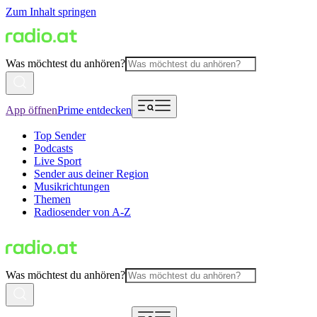
Zum Inhalt springen
Was möchtest du anhören?
App öffnen
Prime entdecken
Top Sender
Podcasts
Live Sport
Sender aus deiner Region
Musikrichtungen
Themen
Radiosender von A-Z
Was möchtest du anhören?