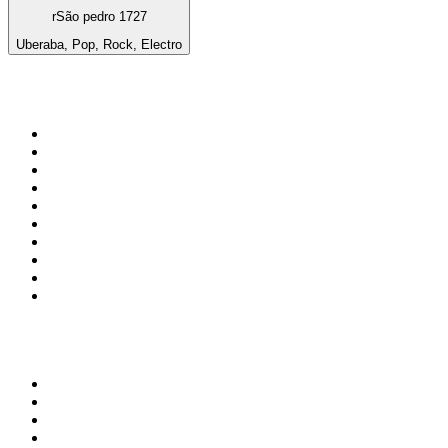
rSão pedro 1727
Uberaba, Pop, Rock, Electro
Top 100 auf
radio.at
1
.
Hitradio Ö3
2
.
ORF Radio Wien
3
.
Radio Bollerwagen
4
.
kronehit
5
.
ORF Radio Steiermark
6
.
Radio 88.6
7
.
ORF Radio Tirol
8
.
Radio U1 Tirol
9
.
ORF Radio Oberösterreich
10
.
ORF Radio Salzburg
Top 100 Podcasts in
Österreich
1
.
Thema des Tages
2
.
MINDGAMES Podcast
3
.
Ö1 Journale
4
.
MORD AUF EX