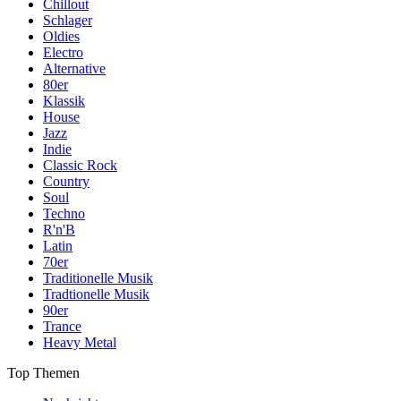
Chillout
Schlager
Oldies
Electro
Alternative
80er
Klassik
House
Jazz
Indie
Classic Rock
Country
Soul
Techno
R'n'B
Latin
70er
Traditionelle Musik
Tradtionelle Musik
90er
Trance
Heavy Metal
Top Themen